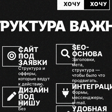
ХОЧУ
ХОЧУ
 ВАЖНЕЕ КРАС
SEO-
САЙТ
ОСНОВА
ПОД
Заголовки,
ЗАЯВКИ
мета,
Структура и
структура —
офферы,
чтобы было что
которые ведут
продвигать.
к действию.
ИНТЕГРАЦ
ДИЗАЙН
Формы,
ПОД
мессенджеры,
НИШУ
e-mail.
УДОБНАЯ
Без