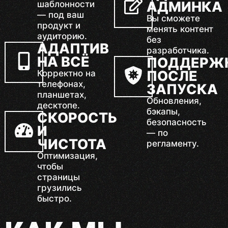
АДМИНКА
шаблонности
— под ваш
Вы сможете
продукт и
менять контент
аудиторию.
без
АДАПТИВ
разработчика.
НА ВСЁ
ПОДДЕРЖ
ПОСЛЕ
Корректно на
телефонах,
ЗАПУСКА
планшетах,
Обновления,
десктопе.
бэкапы,
СКОРОСТЬ
безопасность
И
— по
ЧИСТОТА
регламенту.
Оптимизация,
чтобы
страницы
грузились
быстро.